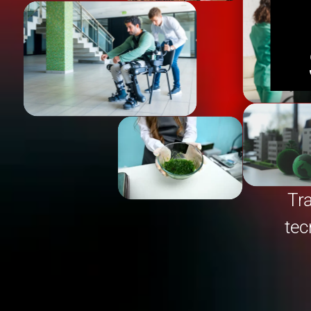
Tra
tec