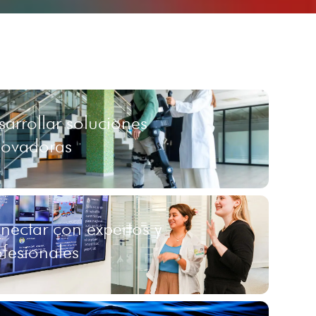
arrollar soluciones
novadoras
nectar con expertos y
ofesionales