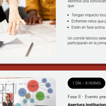
Abrimos una convocato
que:
Tengan impacto local
Enfrenten retos que 
Estén en fase activa 
Un comité técnico sele
participarán en la jorn
1 DÍA – 8 HORAS
Fase II · Evento pr
Apertura institucion