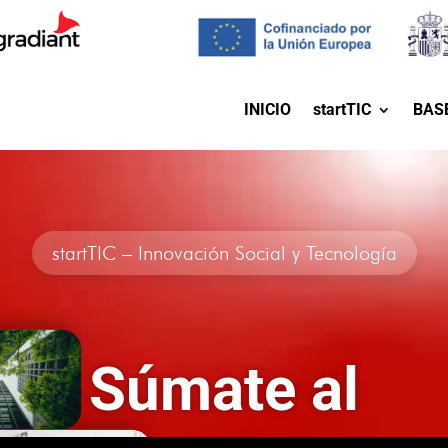
INICIO
startTIC
BAS
startTIC – Innovación Social y Tecnología
Súmate al