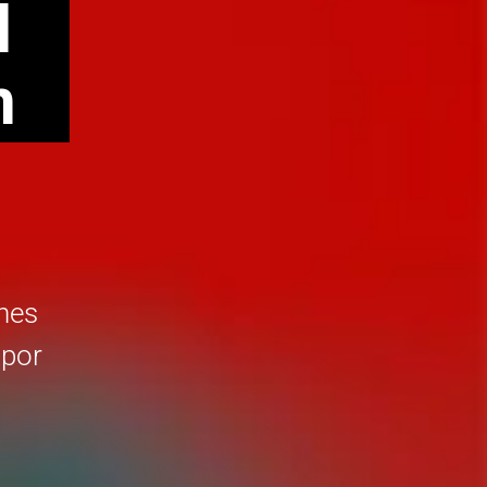
d
n
ones
 por