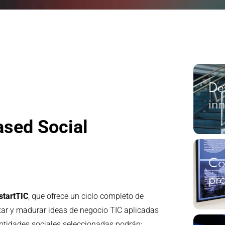
Des
in
ased Social
Co
pr
startTIC
, que ofrece un ciclo completo de
izar y madurar ideas de negocio TIC aplicadas
 entidades sociales seleccionadas podrán: