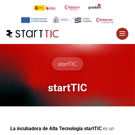
Skip
to
content
startTIC
startTIC
La incubadora de Alta Tecnología startTIC
es un