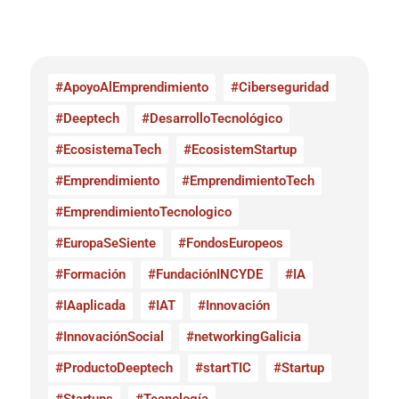
#ApoyoAlEmprendimiento
#Ciberseguridad
#Deeptech
#DesarrolloTecnológico
#EcosistemaTech
#EcosistemStartup
#Emprendimiento
#EmprendimientoTech
#EmprendimientoTecnologico
#EuropaSeSiente
#FondosEuropeos
#Formación
#FundaciónINCYDE
#IA
#IAaplicada
#IAT
#Innovación
#InnovaciónSocial
#networkingGalicia
#ProductoDeeptech
#startTIC
#Startup