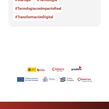
#Startups
#Tecnología
#TecnologíaconImpactoReal
#TransformaciónDigital